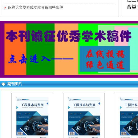
合类
职称论文发表成功应具备哪些条件
程、
石油
程、
路桥
术等
全文
职务
定作
期刊图片
晰，
（3
附简
历、
话）
多投
（不