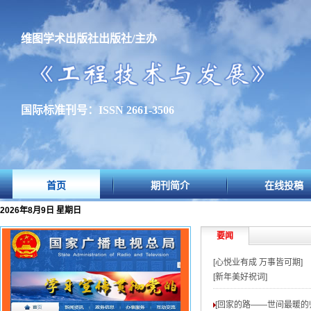
维图学术出版社出版社/主办
国际标准刊号：ISSN 2661-3506
首页
期刊简介
在线投稿
2026年8月9日 星期日
要闻
[心悦业有成 万事皆可期]
[新年美好祝词]
[回家的路——世间最暖的