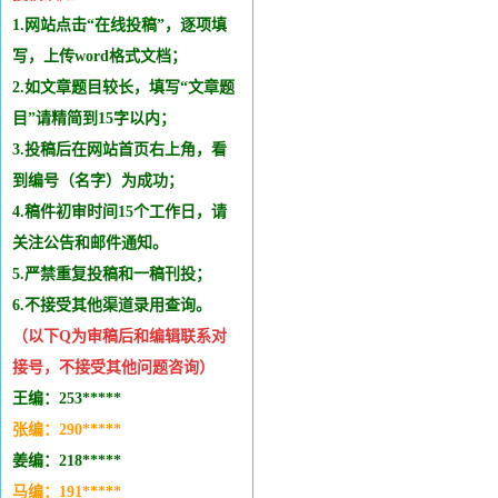
1.网站点击“在线投稿”，逐项填
写，上传word格式文档；
2.如文章题目较长，填写“文章题
目”请精简到15字以内；
3.投稿后在网站首页右上角，看
到编号（名字）为成功；
4.稿件初审时间15个工作日，请
关注公告和邮件通知。
5.严禁重复投稿和
一稿刊投
；
6.不接受其他
渠道录用查询。
（以下Q为审稿后和编辑
联系
对
接号，不接受其他问题咨询）
王编：253*****
张编：290*****
姜编：218*****
马编：191*****