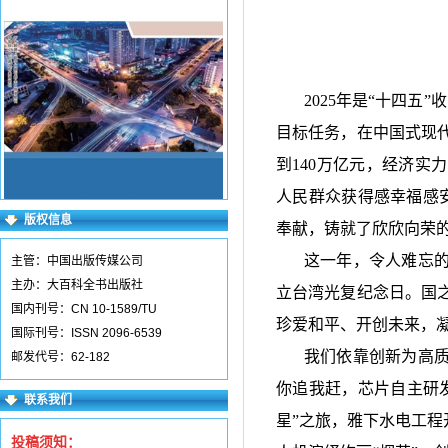
2025
年是“十四五”
目标任务，在中国式现
到
140
万亿元，经济实力
人民群众获得感幸福感
版权信息
奉献，铸就了欣欣向荣
这一年，令人难忘
主管：中国出版传媒公司
主办：大百科全书出版社
立台湾光复纪念日。国
国内刊号：CN 10-1589/TU
珍爱和平、开创未来，
国际刊号：ISSN 2096-6539
我们依靠创新为高
邮发代号：62-182
你追我赶，芯片自主研
联系我们
星”之旅，雅下水电工程
投稿须知：