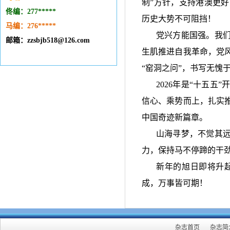
制”方针，支持港澳更
佟编：277*****
历史大势不可阻挡！
马编：276
*****
党兴方能国强。我
邮箱：zzsbjb518@126.com
生肌推进自我革命，党
“窑洞之问”，书写无愧
2026
年是“十五五”
信心、乘势而上，扎实
中国奇迹新篇章。
山海寻梦，不觉其
力，保持马不停蹄的干
新年的旭日即将升
成，万事皆可期！
杂志首页
杂志简