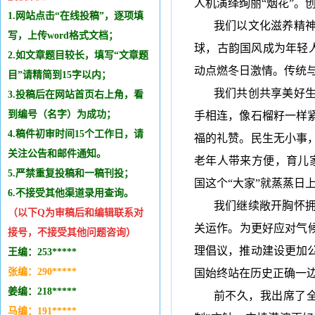
人机演绎绚丽“烟花”。
1.网站点击“在线投稿”，逐项填
我们以文化滋养精
写，上传word格式文档；
球，古韵国风成为年轻
2.如文章题目较长，填写“文章题
动点燃冬日激情。传统
目”请精简到15字以内；
我们共创共享美好
3.投稿后在网站首页右上角，看
到编号（名字）为成功；
手相连，像石榴籽一样
4.稿件初审时间15个工作日，请
福的礼赞。民生无小事
关注公告和邮件通知。
老年人带来方便，育儿
5.严禁重复投稿和
一稿刊投
；
国这个“大家”就蒸蒸日
6.不接受其他
渠道录用查询。
我们继续敞开胸怀
（以下Q为审稿后和编辑
联系
对
关运作。为更好应对气
接号，不接受其他问题咨询）
理倡议，推动建设更加
王编：253*****
张编：290*****
国始终站在历史正确一
姜编：218*****
前不久，我出席了
马编：191*****